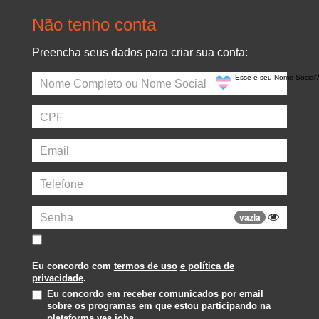
Não tenho conta
Preencha seus dados para criar sua conta:
Esse é seu Nome Social
Sua
vazia
senha
deve
conter
Eu concordo com
termos de uso
e política de
no
privacidade
.
mínim
Eu concordo em receber comunicados por email
8
sobre os programas em que estou participando na
plataforma ves.jobs.