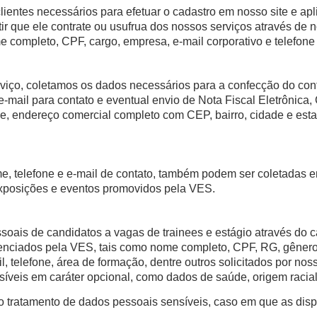
ientes necessários para efetuar o cadastro em nosso site e apl
itir que ele contrate ou usufrua dos nossos serviços através de
 completo, CPF, cargo, empresa, e-mail corporativo e telefone
viço, coletamos os dados necessários para a confecção do contr
 e-mail para contato e eventual envio de Nota Fiscal Eletrônica
ne, endereço comercial completo com CEP, bairro, cidade e esta
, telefone e e-mail de contato, também podem ser coletadas em 
xposições e eventos promovidos pela VES.
oais de candidatos a vagas de trainees e estágio através do
enciados pela VES, tais como nome completo, CPF, RG, gênero
il, telefone, área de formação, dentre outros solicitados por no
íveis em caráter opcional, como dados de saúde, origem racial/
o tratamento de dados pessoais sensíveis, caso em que as di