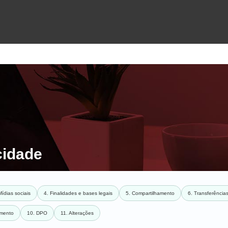
cidade
Mídias sociais
4. Finalidades e bases legais
5. Compartilhamento
6. Transferências
amento
10. DPO
11. Alterações