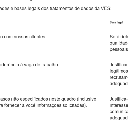
dades e bases legais dos tratamentos de dados da VES:
Base legal
do com nossos clientes.
Será det
qualidad
pessoais
derência à vaga de trabalho.
Justific
legítimo
recrutam
adequad
sos não especificados neste quadro (inclusive
Justific
 fornecer a você informações solicitadas).
interess
comunica
adequada