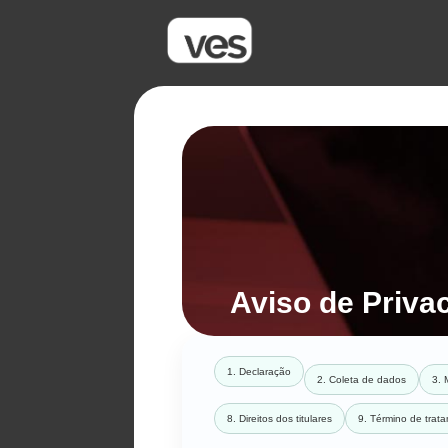
Aviso de Priva
1. Declaração
2. Coleta de dados
3. 
8. Direitos dos titulares
9. Término de trat