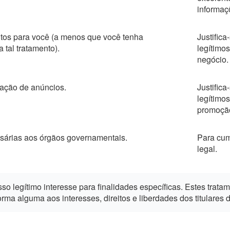
informaç
tos para você (a menos que você tenha
Justific
 tal tratamento).
legítimo
negócio.
ulação de anúncios.
Justific
legítimo
promoção
sárias aos órgãos governamentais.
Para cum
legal.
 legítimo interesse para finalidades específicas. Estes trata
ma alguma aos interesses, direitos e liberdades dos titulares 